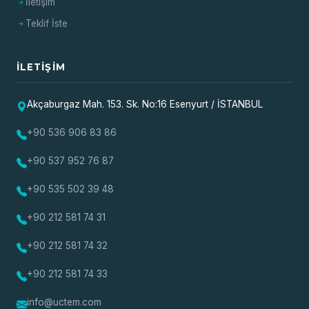
İletişim
Teklif İste
İLETIŞIM
Akçaburgaz Mah. 153. Sk. No:16 Esenyurt / İSTANBUL
+90 536 906 83 86
+90 537 952 76 87
+90 535 502 39 48
+90 212 581 74 31
+90 212 581 74 32
+90 212 581 74 33
info@uctem.com