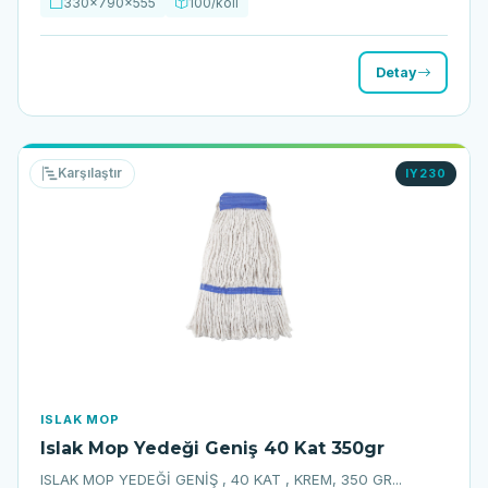
330x790x555
100/koli
Detay
Karşılaştır
IY230
ISLAK MOP
Islak Mop Yedeği Geniş 40 Kat 350gr
ISLAK MOP YEDEĞİ GENİŞ , 40 KAT , KREM, 350 GR...