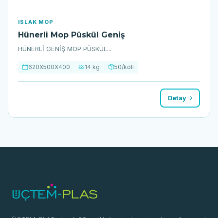
ISLAK MOP
Hünerli Mop Püskül Geniş
HÜNERLİ GENİŞ MOP PÜSKÜL...
620X500X400
14 kg
50/koli
Detay