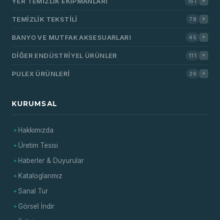
YER TEMIZLIK EKIPMANLARI
151
TEMIZLIK TEKSTILI
78
BANYO VE MUTFAK AKSESUARLARI
45
DIĞER ENDÜSTRIYEL ÜRÜNLER
111
PULEX ÜRÜNLERI
29
KURUMSAL
Hakkımızda
Üretim Tesisi
Haberler & Duyurular
Kataloglarımız
Sanal Tur
Görsel İndir