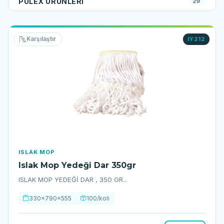
PULEX ÜRÜNLERI
29
Karşılaştır
IY212
ISLAK MOP
Islak Mop Yedeği Dar 350gr
ISLAK MOP YEDEĞİ DAR , 350 GR...
330x790x555
100/koli