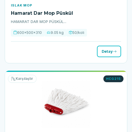
ISLAK MOP
Hamarat Dar Mop Püskül
HAMARAT DAR MOP PÜSKÜL...
600x500x310
9.05 kg
50/koli
Detay
Karşılaştır
HCG215