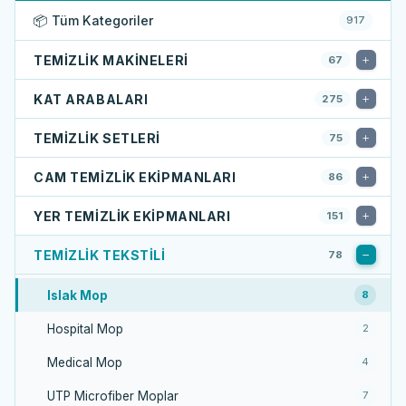
📦 Tüm Kategoriler
917
TEMIZLIK MAKINELERI
67
KAT ARABALARI
275
TEMIZLIK SETLERI
75
CAM TEMIZLIK EKIPMANLARI
86
YER TEMIZLIK EKIPMANLARI
151
TEMIZLIK TEKSTILI
78
Islak Mop
8
Hospital Mop
2
Medical Mop
4
UTP Microfiber Moplar
7