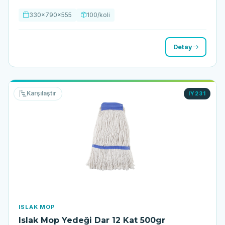
330x790x555
100/koli
Detay
Karşılaştır
IY231
ISLAK MOP
Islak Mop Yedeği Dar 12 Kat 500gr