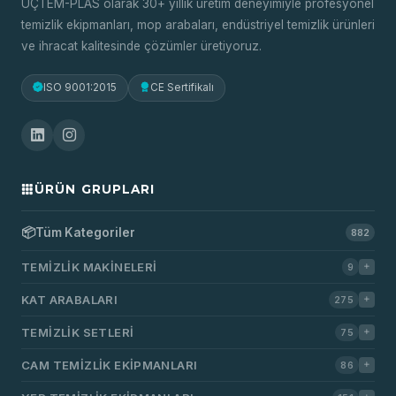
ÜÇTEM-PLAS olarak 30+ yıllık üretim deneyimiyle profesyonel
temizlik ekipmanları, mop arabaları, endüstriyel temizlik ürünleri
ve ihracat kalitesinde çözümler üretiyoruz.
ISO 9001:2015
CE Sertifikalı
ÜRÜN GRUPLARI
📦
Tüm Kategoriler
882
TEMIZLIK MAKINELERI
9
KAT ARABALARI
275
TEMIZLIK SETLERI
75
CAM TEMIZLIK EKIPMANLARI
86