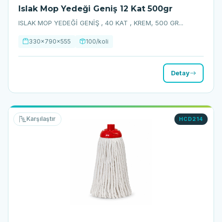
Islak Mop Yedeği Geniş 12 Kat 500gr
ISLAK MOP YEDEĞİ GENİŞ , 40 KAT , KREM, 500 GR...
330x790x555
100/koli
Detay
Karşılaştır
HCD214