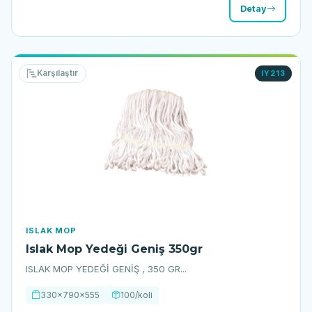
Detay
Karşılaştır
IY213
ISLAK MOP
Islak Mop Yedeği Geniş 350gr
ISLAK MOP YEDEĞİ GENİŞ , 350 GR...
330x790x555
100/koli