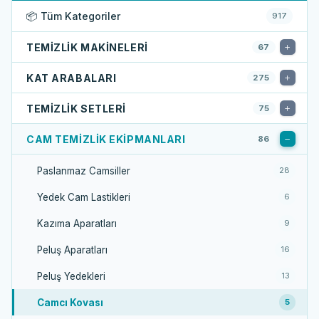
📦 Tüm Kategoriler
917
TEMIZLIK MAKINELERI
67
KAT ARABALARI
275
TEMIZLIK SETLERI
75
CAM TEMIZLIK EKIPMANLARI
86
Paslanmaz Camsiller
28
Yedek Cam Lastikleri
6
Kazıma Aparatları
9
Peluş Aparatları
16
Peluş Yedekleri
13
Camcı Kovası
5