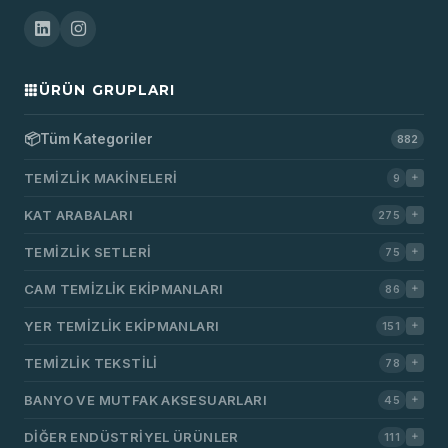
ÜRÜN GRUPLARI
📦
Tüm Kategoriler
882
TEMIZLIK MAKINELERI
9
KAT ARABALARI
275
TEMIZLIK SETLERI
75
CAM TEMIZLIK EKIPMANLARI
86
YER TEMIZLIK EKIPMANLARI
151
TEMIZLIK TEKSTILI
78
BANYO VE MUTFAK AKSESUARLARI
45
DIĞER ENDÜSTRIYEL ÜRÜNLER
111