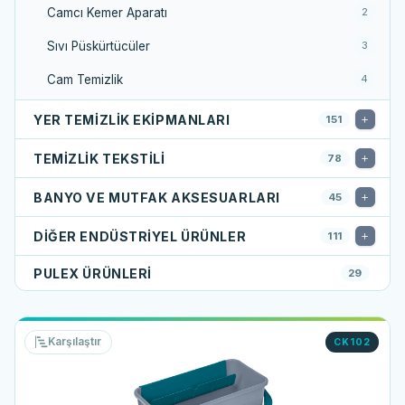
Camcı Kemer Aparatı
2
Sıvı Püskürtücüler
3
Cam Temizlik
4
YER TEMIZLIK EKIPMANLARI
151
TEMIZLIK TEKSTILI
78
BANYO VE MUTFAK AKSESUARLARI
45
DIĞER ENDÜSTRIYEL ÜRÜNLER
111
PULEX ÜRÜNLERI
29
Karşılaştır
CK102