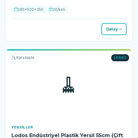
285x520x350
20/koli
Detay
Karşılaştır
LY683
🧹
YERSILLER
Lodos Endüstriyel Plastik Yersil 55cm (Çift