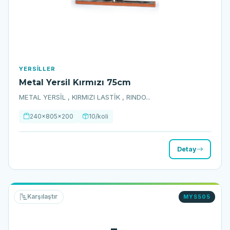
YERSILLER
Metal Yersil Kırmızı 75cm
METAL YERSİL , KIRMIZI LASTİK , RINDO...
240x805x200
10/koli
Detay
Karşılaştır
MYS505