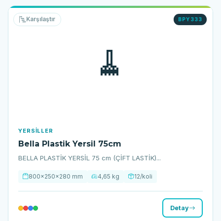
Karşılaştır
BPY333
🧹
YERSILLER
Bella Plastik Yersil 75cm
BELLA PLASTİK YERSİL 75 cm (ÇİFT LASTİK)...
800x250x280 mm
4,65 kg
12/koli
Detay