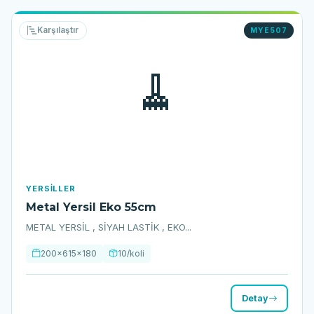
Karşılaştır
MYE507
🧹
YERSILLER
Metal Yersil Eko 55cm
METAL YERSİL , SİYAH LASTİK , EKO...
200x615x180
10/koli
Detay