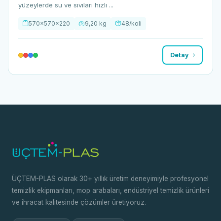
yüzeylerde su ve sıvıları hızlı ...
570x570x220
9,20 kg
48/koli
Detay
ÜÇTEM-PLAS olarak 30+ yıllık üretim deneyimiyle profesyonel
temizlik ekipmanları, mop arabaları, endüstriyel temizlik ürünleri
ve ihracat kalitesinde çözümler üretiyoruz.