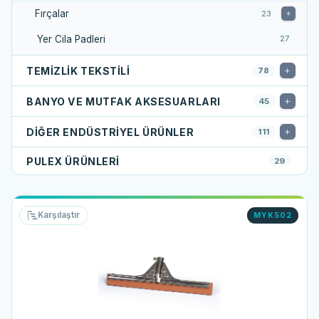
Fırçalar
23
Yer Cila Padleri
27
TEMIZLIK TEKSTILI
78
BANYO VE MUTFAK AKSESUARLARI
45
DIĞER ENDÜSTRIYEL ÜRÜNLER
111
PULEX ÜRÜNLERI
29
Karşılaştır
MYK502