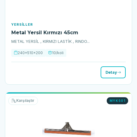
YERSILLER
Metal Yersil Kırmızı 45cm
METAL YERSİL , KIRMIZI LASTİK , RINDO...
240x510x200
10/koli
Detay
Karşılaştır
MYK501