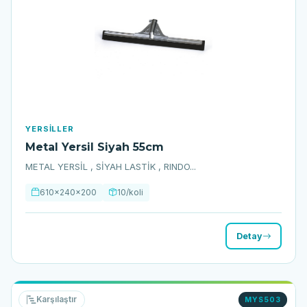
YERSILLER
Metal Yersil Siyah 55cm
METAL YERSİL , SİYAH LASTİK , RINDO...
610x240x200
10/koli
Detay
Karşılaştır
MYS503