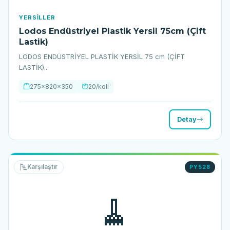
YERSILLER
Lodos Endüstriyel Plastik Yersil 75cm (Çift
Lastik)
LODOS ENDÜSTRİYEL PLASTİK YERSİL 75 cm (ÇİFT
LASTİK)...
275x820x350
20/koli
Detay
Karşılaştır
PY528
🧹