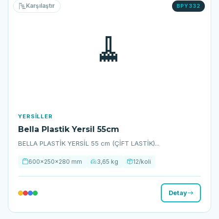
Karşılaştır
BPY332
🧹
YERSILLER
Bella Plastik Yersil 55cm
BELLA PLASTİK YERSİL 55 cm (ÇİFT LASTİK)...
600x250x280 mm
3,65 kg
12/koli
Detay