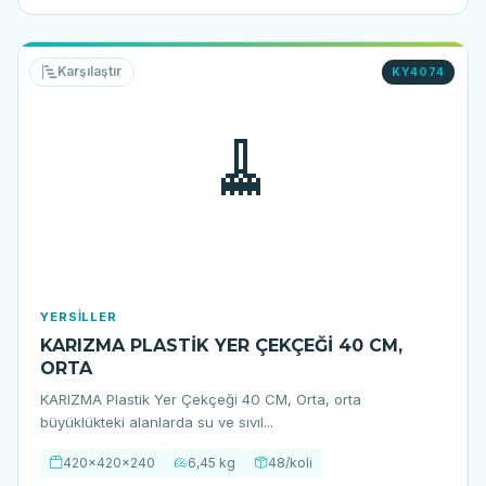
Karşılaştır
KY4074
🧹
YERSILLER
KARIZMA PLASTİK YER ÇEKÇEĞİ 40 CM,
ORTA
KARIZMA Plastik Yer Çekçeği 40 CM, Orta, orta
büyüklükteki alanlarda su ve sıvıl...
420x420x240
6,45 kg
48/koli