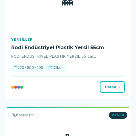
YERSILLER
Rodi Endüstriyel Plastik Yersil 55cm
RODI ENDÜSTRİYEL PLASTİK YERSİL 55 cm...
220x690x205
12/koli
Detay
Karşılaştır
PY530