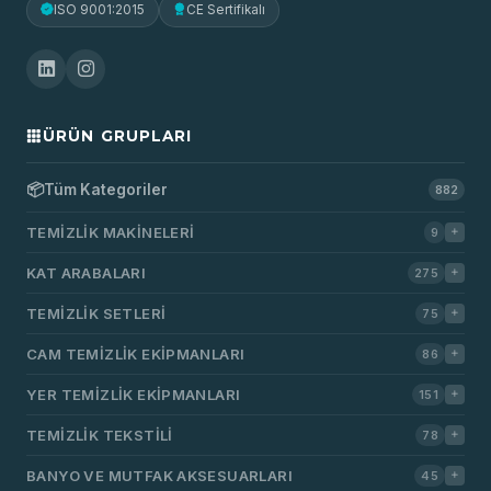
ISO 9001:2015
CE Sertifikalı
ÜRÜN GRUPLARI
📦
Tüm Kategoriler
882
TEMIZLIK MAKINELERI
9
KAT ARABALARI
275
TEMIZLIK SETLERI
75
CAM TEMIZLIK EKIPMANLARI
86
YER TEMIZLIK EKIPMANLARI
151
TEMIZLIK TEKSTILI
78
BANYO VE MUTFAK AKSESUARLARI
45