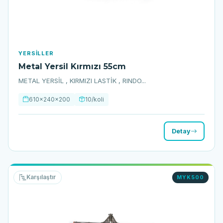
YERSILLER
Metal Yersil Kırmızı 55cm
METAL YERSİL , KIRMIZI LASTİK , RINDO...
610x240x200
10/koli
Detay
Karşılaştır
MYK500