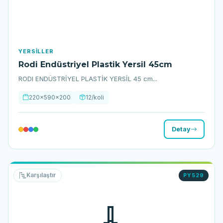
YERSILLER
Rodi Endüstriyel Plastik Yersil 45cm
RODI ENDÜSTRİYEL PLASTİK YERSİL 45 cm...
220x590x200
12/koli
Detay
Karşılaştır
PY529
🧹