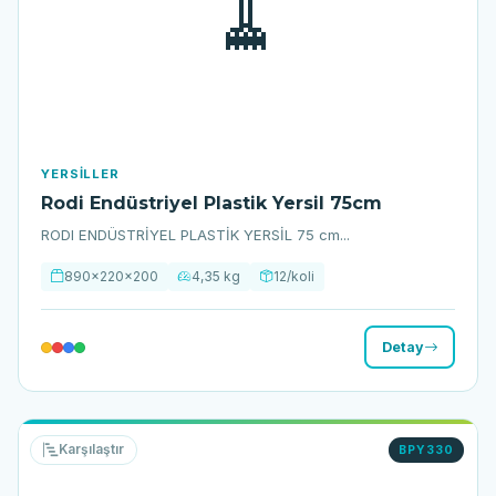
🧹
YERSILLER
Rodi Endüstriyel Plastik Yersil 75cm
RODI ENDÜSTRİYEL PLASTİK YERSİL 75 cm...
890x220x200
4,35 kg
12/koli
Detay
Karşılaştır
BPY330