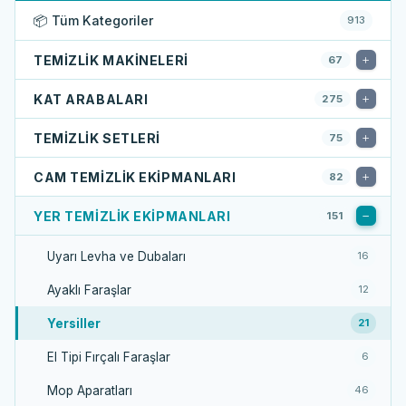
📦 Tüm Kategoriler
913
TEMIZLIK MAKINELERI
67
KAT ARABALARI
275
TEMIZLIK SETLERI
75
CAM TEMIZLIK EKIPMANLARI
82
YER TEMIZLIK EKIPMANLARI
151
Uyarı Levha ve Dubaları
16
Ayaklı Faraşlar
12
Yersiller
21
El Tipi Fırçalı Faraşlar
6
Mop Aparatları
46