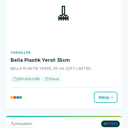
🧹
YERSILLER
Bella Plastik Yersil 35cm
BELLA PLASTİK YERSİL 35 cm (ÇİFT LASTİK)...
255x405x285
12/koli
Detay
Karşılaştır
BPY331