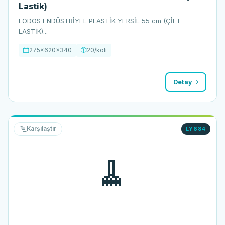
Lastik)
LODOS ENDÜSTRİYEL PLASTİK YERSİL 55 cm (ÇİFT
LASTİK)...
275x620x340
20/koli
Detay
Karşılaştır
LY684
🧹