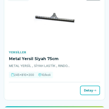
YERSILLER
Metal Yersil Siyah 75cm
METAL YERSİL , SİYAH LASTİK , RINDO...
245x810x200
10/koli
Detay