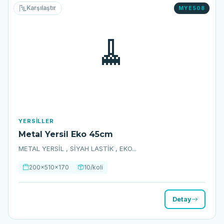
Karşılaştır
MYE508
🧹
YERSILLER
Metal Yersil Eko 45cm
METAL YERSİL , SİYAH LASTİK , EKO...
200x510x170
10/koli
Detay