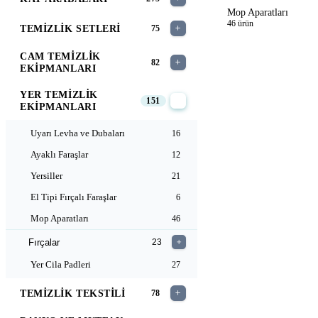
Mop Aparatları
46 ürün
TEMIZLIK SETLERI
75
CAM TEMIZLIK
82
EKIPMANLARI
YER TEMIZLIK
151
EKIPMANLARI
Uyarı Levha ve Dubaları
16
Ayaklı Faraşlar
12
Yersiller
21
El Tipi Fırçalı Faraşlar
6
Mop Aparatları
46
Fırçalar
23
Yer Cila Padleri
27
TEMIZLIK TEKSTILI
78