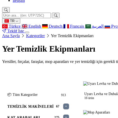
İletişim
TR
Türkçe
English
Deutsch
Français
العربية
Рус
Teklif İste
Ana Sayfa
Kategoriler
Yer Temizlik Ekipmanları
Yer Temizlik Ekipmanları
Yersiller, fırçalar, faraşlar, mop aparatları ve yer temizliği için gerek
ÜRÜN GRUPLARI
Uyarı Levha ve Dubal
📦 Tüm Kategoriler
913
16 ürün
TEMIZLIK MAKINELERI
67
KAT ARABALARI
275