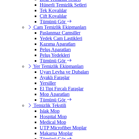
Hünerli Temizlik Setleri
Tek Kovalılar
Çift Kovalılar
Tümünü Gör
Cam Temizlik Ekipmanları
Paslanmaz Camsiller
Yedek Cam Lastikleri
Kazıma Aparatları
Peluş Aparatları
Peluş Yedekleri
Tümünü Gör
Yer Temizlik Ekipmanları
Uyarı Levha ve Dubaları
Ayaklı Faraşlar
Yersiller
El Tipi Fırçalı Faraşlar
Mop Aparatları
Tümünü Gör
Temizlik Tekstili
Islak Mop
Hospital Mop
Medical Mop
UTP Microfiber Moplar
Makarna Moplar
Tümünü Gör