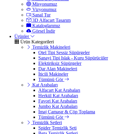
Misyonumuz
Vizyonumuz
Sanal Tur
3D Alfacart Tasarım
Kataloglarımız
Görsel İndir
Ürünler
Ürün Kategorileri
Temizlik Makineleri
Otel Tipi Sessiz Süpürgeler
Sanayi Tipi Islak - Kuru Süpürücüler
Elektiriksiz Süpürgeler
Dar Alan Makineleri
İticili Makineler
Tümünü Gör
Kat Arabaları
Alfacart Kat Arabaları
Herkül Kat Arabaları
Favori Kat Arabaları
Jumbo Kat Arabaları
İmaj Çamaşır & Çöp Toplama
Tümünü Gör
Temizlik Setleri
Spider Temizlik Seti
Beta Temizlik Setleri