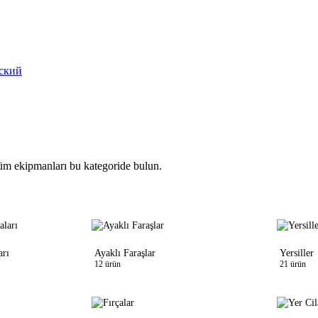
ский
li tüm ekipmanları bu kategoride bulun.
arı
Ayaklı Faraşlar
Yersiller
12 ürün
21 ürün