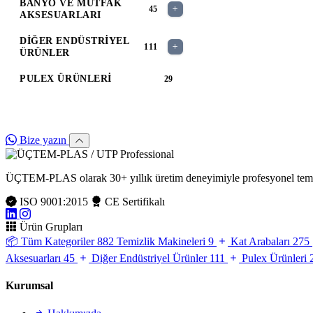
BANYO VE MUTFAK
45
AKSESUARLARI
DIĞER ENDÜSTRIYEL
111
ÜRÜNLER
PULEX ÜRÜNLERI
29
Bize yazın
ÜÇTEM-PLAS olarak 30+ yıllık üretim deneyimiyle profesyonel temizlik
ISO 9001:2015
CE Sertifikalı
Ürün Grupları
📦
Tüm Kategoriler
882
Temizlik Makineleri
9
Kat Arabaları
275
Aksesuarları
45
Diğer Endüstriyel Ürünler
111
Pulex Ürünleri
Kurumsal