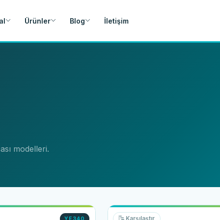
al
Ürünler
Blog
İletişim
çası modelleri.
Karşılaştır
YF340