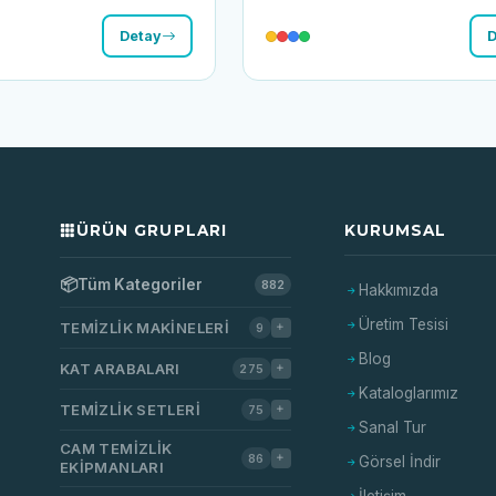
Detay
D
ÜRÜN GRUPLARI
KURUMSAL
📦
Tüm Kategoriler
882
Hakkımızda
Üretim Tesisi
TEMIZLIK MAKINELERI
9
Blog
KAT ARABALARI
275
Kataloglarımız
TEMIZLIK SETLERI
75
Sanal Tur
CAM TEMIZLIK
86
Görsel İndir
EKIPMANLARI