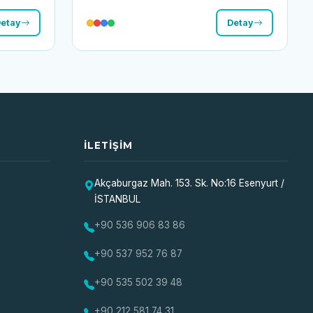
etay
Detay
İLETIŞIM
Akçaburgaz Mah. 153. Sk. No:16 Esenyurt /
İSTANBUL
+90 536 906 83 86
+90 537 952 76 87
+90 535 502 39 48
+90 212 581 74 31