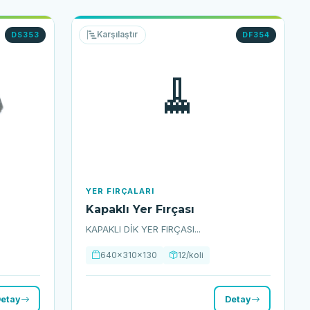
Karşılaştır
DS353
DF354
🧹
YER FIRÇALARI
Kapaklı Yer Fırçası
KAPAKLI DİK YER FIRÇASI...
640x310x130
12/koli
etay
Detay