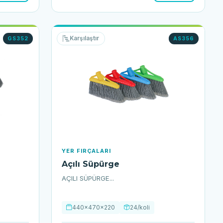
Karşılaştır
GS352
AS356
YER FIRÇALARI
Açılı Süpürge
AÇILI SÜPÜRGE...
440x470x220
24/koli