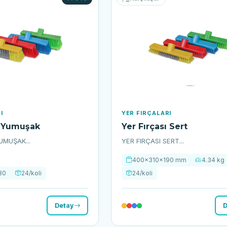
I
YER FIRÇALARI
ı Yumuşak
Yer Fırçası Sert
UMUŞAK...
YER FIRÇASI SERT...
400x310x190 mm
4.34 kg
80
24/koli
24/koli
Detay
D