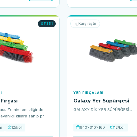
Karşılaştır
GF351
I
YER FIRÇALARI
Fırçası
Galaxy Yer Süpürgesi
ası. Zemin temizliğinde
GALAXY DİK YER SÜPÜRĞESİ...
ayanıklı kıllara sahip pr...
m
12/koli
640x310x160
12/koli