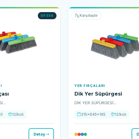
Karşılaştır
DF350
I
YER FIRÇALARI
çası
Dik Yer Süpürgesi
...
DİK YER SÜPÜRGESİ...
40
12/koli
315x645x165
12/koli
Detay
D