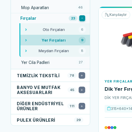
Mop Aparatları
46
Karşılaştır
Fırçalar
23
Oto Fırçaları
6
Yer Fırçaları
9
Meydan Fırçaları
8
Yer Cila Padleri
27
TEMIZLIK TEKSTILI
78
YER FIRÇALAR
BANYO VE MUTFAK
Dik Yer Fır
45
AKSESUARLARI
DİK YER FIRÇASI
DIĞER ENDÜSTRIYEL
111
ÜRÜNLER
315x640x1
PULEX ÜRÜNLERI
29