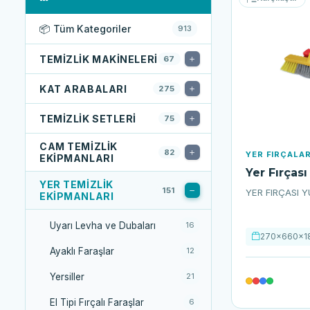
📦 Tüm Kategoriler
913
TEMIZLIK MAKINELERI
67
KAT ARABALARI
275
TEMIZLIK SETLERI
75
CAM TEMIZLIK
82
YER FIRÇALAR
EKIPMANLARI
Yer Fırças
YER TEMIZLIK
151
YER FIRÇASI Y
EKIPMANLARI
Uyarı Levha ve Dubaları
16
270x660x1
Ayaklı Faraşlar
12
Yersiller
21
El Tipi Fırçalı Faraşlar
6