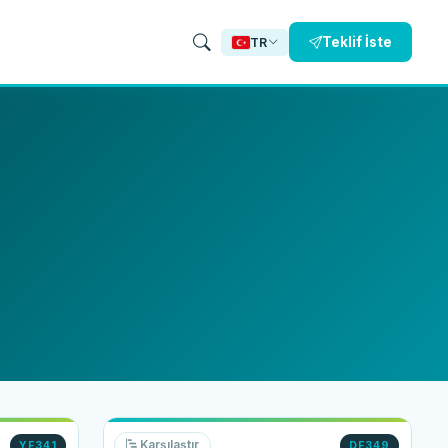
Teklif İste
TR
Karşılaştır
YF341
DF349