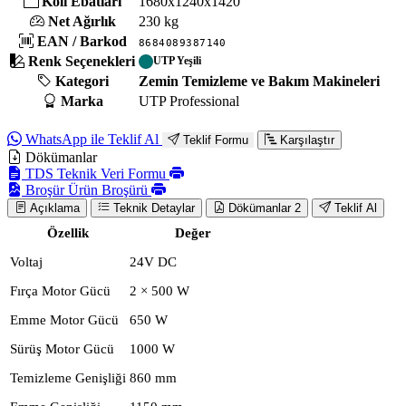
Koli Ebatları
1680x1240x1420
Net Ağırlık
230 kg
EAN / Barkod
8684089387140
Renk Seçenekleri
UTP Yeşili
Kategori
Zemin Temizleme ve Bakım Makineleri
Marka
UTP Professional
WhatsApp ile Teklif Al
Teklif Formu
Karşılaştır
Dökümanlar
TDS
Teknik Veri Formu
Broşür
Ürün Broşürü
Açıklama
Teknik Detaylar
Dökümanlar
2
Teklif Al
Özellik
Değer
Voltaj
24V DC
Fırça Motor Gücü
2 × 500 W
Emme Motor Gücü
650 W
Sürüş Motor Gücü
1000 W
Temizleme Genişliği
860 mm