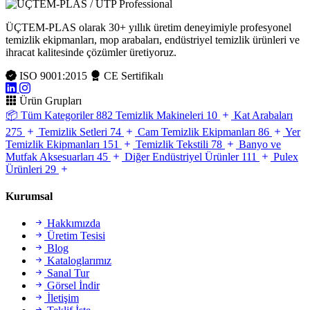
ÜÇTEM-PLAS olarak 30+ yıllık üretim deneyimiyle profesyonel
temizlik ekipmanları, mop arabaları, endüstriyel temizlik ürünleri ve
ihracat kalitesinde çözümler üretiyoruz.
ISO 9001:2015
CE Sertifikalı
Ürün Grupları
📦
Tüm Kategoriler
882
Temizlik Makineleri
10
Kat Arabaları
275
Temizlik Setleri
74
Cam Temizlik Ekipmanları
86
Yer
Temizlik Ekipmanları
151
Temizlik Tekstili
78
Banyo ve
Mutfak Aksesuarları
45
Diğer Endüstriyel Ürünler
111
Pulex
Ürünleri
29
Kurumsal
Hakkımızda
Üretim Tesisi
Blog
Kataloglarımız
Sanal Tur
Görsel İndir
İletişim