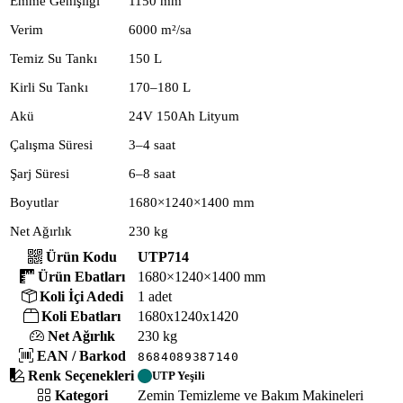
Emme Genişliği
1150 mm
Verim
6000 m²/sa
Temiz Su Tankı
150 L
Kirli Su Tankı
170–180 L
Akü
24V 150Ah Lityum
Çalışma Süresi
3–4 saat
Şarj Süresi
6–8 saat
Boyutlar
1680×1240×1400 mm
Net Ağırlık
230 kg
Ürün Kodu
UTP714
Ürün Ebatları
1680×1240×1400 mm
Koli İçi Adedi
1 adet
Koli Ebatları
1680x1240x1420
Net Ağırlık
230 kg
EAN / Barkod
8684089387140
Renk Seçenekleri
UTP Yeşili
Kategori
Zemin Temizleme ve Bakım Makineleri