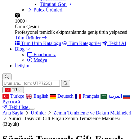
Tümünü Gör
Pulex Ürünleri
1000+
Ürün Çeşidi
Profesyonel temizlik ekipmanlarında geniş ürün yelpazesi
Tüm Ürünler
Tüm Ürün Kataloğu
Tüm Kategoriler
Teklif Al
Blog
Fuarlarımız
Medya
İletişim
TR
Türkçe
English
Deutsch
Français
العربية
Русский
Teklif İste
Ana Sayfa
Ürünler
Zemin Temizleme ve Bakım Makineleri
Sürücü Taşıyıcılı Çift Fırçalı Zemin Temizleme Makinesi
(Büyük)