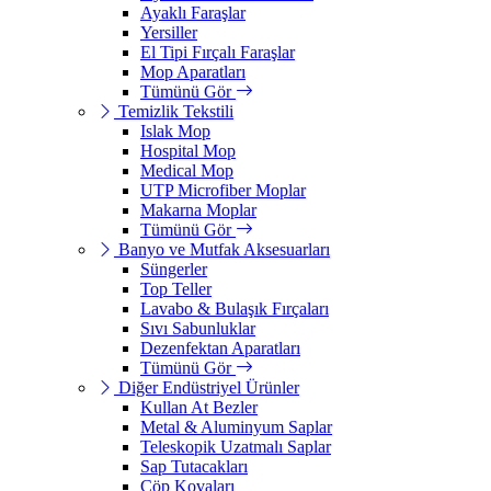
Ayaklı Faraşlar
Yersiller
El Tipi Fırçalı Faraşlar
Mop Aparatları
Tümünü Gör
Temizlik Tekstili
Islak Mop
Hospital Mop
Medical Mop
UTP Microfiber Moplar
Makarna Moplar
Tümünü Gör
Banyo ve Mutfak Aksesuarları
Süngerler
Top Teller
Lavabo & Bulaşık Fırçaları
Sıvı Sabunluklar
Dezenfektan Aparatları
Tümünü Gör
Diğer Endüstriyel Ürünler
Kullan At Bezler
Metal & Aluminyum Saplar
Teleskopik Uzatmalı Saplar
Sap Tutacakları
Çöp Kovaları