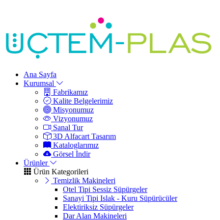
Ana Sayfa
Kurumsal
Fabrikamız
Kalite Belgelerimiz
Misyonumuz
Vizyonumuz
Sanal Tur
3D Alfacart Tasarım
Kataloglarımız
Görsel İndir
Ürünler
Ürün Kategorileri
Temizlik Makineleri
Otel Tipi Sessiz Süpürgeler
Sanayi Tipi Islak - Kuru Süpürücüler
Elektiriksiz Süpürgeler
Dar Alan Makineleri