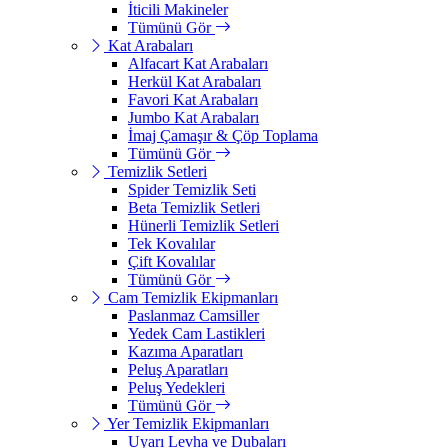
İticili Makineler
Tümünü Gör
Kat Arabaları
Alfacart Kat Arabaları
Herkül Kat Arabaları
Favori Kat Arabaları
Jumbo Kat Arabaları
İmaj Çamaşır & Çöp Toplama
Tümünü Gör
Temizlik Setleri
Spider Temizlik Seti
Beta Temizlik Setleri
Hünerli Temizlik Setleri
Tek Kovalılar
Çift Kovalılar
Tümünü Gör
Cam Temizlik Ekipmanları
Paslanmaz Camsiller
Yedek Cam Lastikleri
Kazıma Aparatları
Peluş Aparatları
Peluş Yedekleri
Tümünü Gör
Yer Temizlik Ekipmanları
Uyarı Levha ve Dubaları