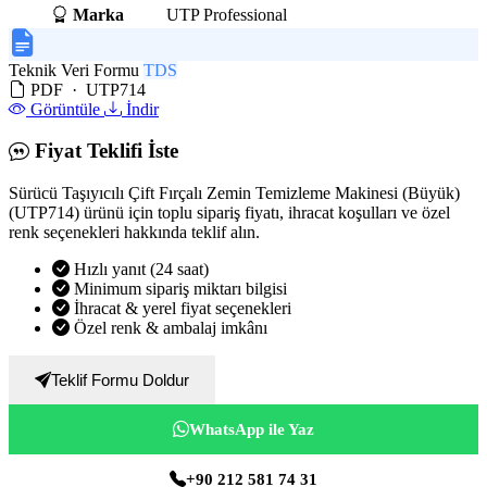
Marka
UTP Professional
Teknik Veri Formu
TDS
PDF · UTP714
Görüntüle
İndir
Fiyat Teklifi İste
Sürücü Taşıyıcılı Çift Fırçalı Zemin Temizleme Makinesi (Büyük)
(UTP714) ürünü için toplu sipariş fiyatı, ihracat koşulları ve özel
renk seçenekleri hakkında teklif alın.
Hızlı yanıt (24 saat)
Minimum sipariş miktarı bilgisi
İhracat & yerel fiyat seçenekleri
Özel renk & ambalaj imkânı
Teklif Formu Doldur
WhatsApp ile Yaz
+90 212 581 74 31