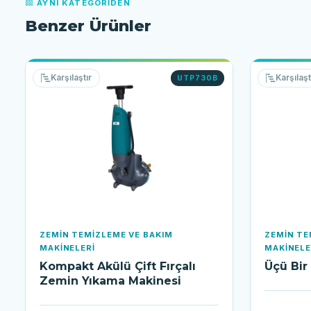
AYNI KATEGORIDEN
Benzer Ürünler
Karşılaştır
Karşılaşt
UTP730B
ZEMIN TEMIZLEME VE BAKIM
ZEMIN TE
MAKINELERI
MAKINELE
Kompakt Akülü Çift Fırçalı
Üçü Bir
Zemin Yıkama Makinesi