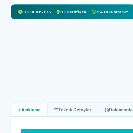
ISO 9001:2015
CE Sertifikalı
75+ Ülke İhracat
Açıklama
Teknik Detaylar
Dökümanla