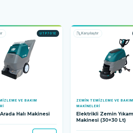
ır
Karşılaştır
UTP701E
MIZLEME VE BAKIM
ZEMIN TEMIZLEME VE BAKI
RI
MAKINELERI
 Arada Halı Makinesi
Elektrikli Zemin Yıka
Makinesi (30+30 Lt)