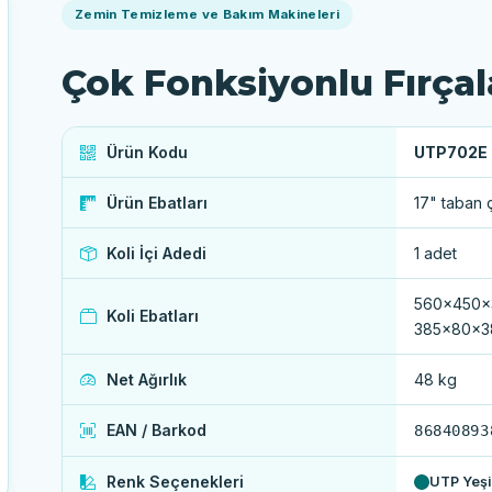
Zemin Temizleme ve Bakım Makineleri
Çok Fonksiyonlu Fırça
Ürün Kodu
UTP702E
Ürün Ebatları
17" taban 
Koli İçi Adedi
1 adet
560x450x
Koli Ebatları
385x80x3
Net Ağırlık
48 kg
EAN / Barkod
86840893
Renk Seçenekleri
UTP Yeşil