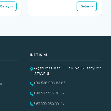
Detay
Detay
İLETIŞIM
Akçaburgaz Mah. 153. Sk. No:16 Esenyurt /
İSTANBUL
+90 536 906 83 86
ar
+90 537 952 76 87
+90 535 502 39 48