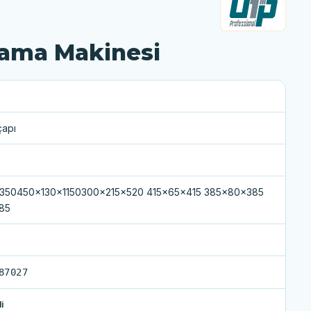
lama Makinesi
çapı
350450x130x1150300x215x520 415x65x415 385x80x385
85
87027
i