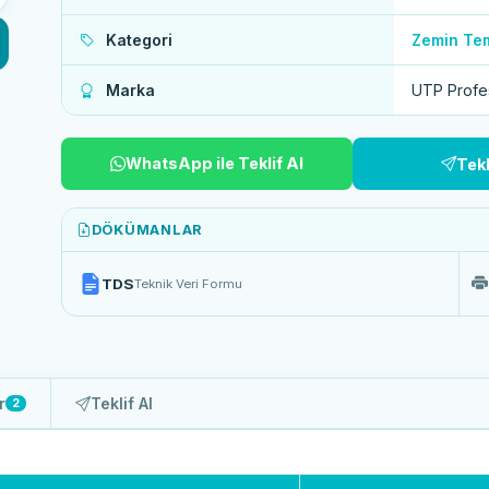
Kategori
Zemin Tem
Marka
UTP Profe
WhatsApp ile Teklif Al
Tek
DÖKÜMANLAR
TDS
Teknik Veri Formu
r
Teklif Al
2