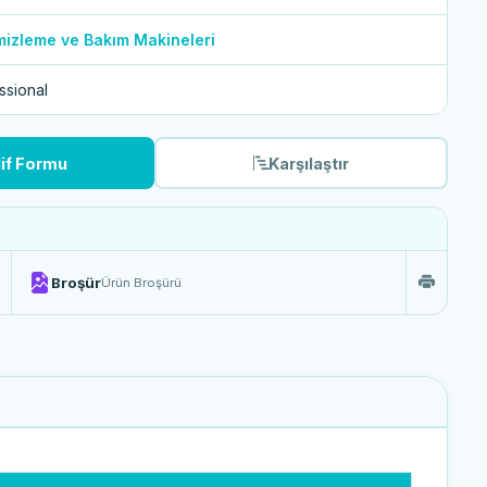
izleme ve Bakım Makineleri
ssional
lif Formu
Karşılaştır
Broşür
Ürün Broşürü