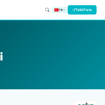
Teklif İste
TR
i