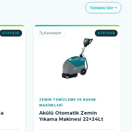
Tümünü Gör
Karşılaştır
UTP703E
UTP704B
M
ZEMIN TEMIZLEME VE BAKIM
MAKINELERI
ma
Akülü Otomatik Zemin
Yıkama Makinesi 22+24Lt