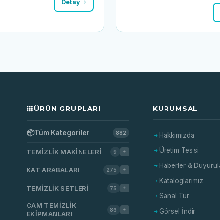
Detay
ÜRÜN GRUPLARI
KURUMSAL
📦
Tüm Kategoriler
882
Hakkımızda
Üretim Tesisi
TEMIZLIK MAKINELERI
9
Haberler & Duyurul
KAT ARABALARI
275
Kataloglarımız
TEMIZLIK SETLERI
75
Sanal Tur
CAM TEMIZLIK
86
Görsel İndir
EKIPMANLARI