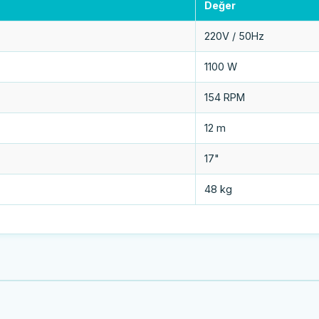
Değer
220V / 50Hz
1100 W
154 RPM
12 m
17"
48 kg