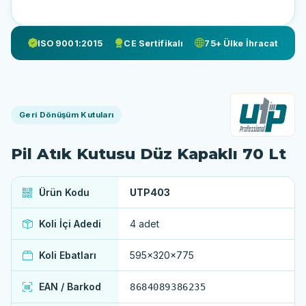
ISO 9001:2015
CE Sertifikalı
75+ Ülke İhracat
Geri Dönüşüm Kutuları
Pil Atık Kutusu Düz Kapaklı 70 Lt
Ürün Kodu
UTP403
Koli İçi Adedi
4 adet
Koli Ebatları
595x320x775
EAN / Barkod
8684089386235