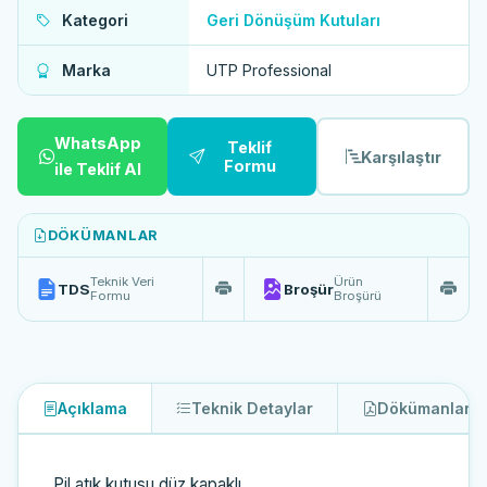
Kategori
Geri Dönüşüm Kutuları
Marka
UTP Professional
WhatsApp
Teklif
Karşılaştır
Formu
ile Teklif Al
DÖKÜMANLAR
Teknik Veri
Ürün
TDS
Broşür
Formu
Broşürü
Açıklama
Teknik Detaylar
Dökümanlar
2
Pil atık kutusu düz kapaklı