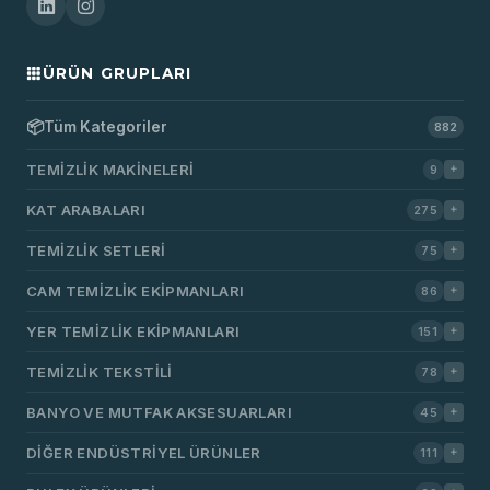
ÜRÜN GRUPLARI
📦
Tüm Kategoriler
882
TEMIZLIK MAKINELERI
9
KAT ARABALARI
275
TEMIZLIK SETLERI
75
CAM TEMIZLIK EKIPMANLARI
86
YER TEMIZLIK EKIPMANLARI
151
TEMIZLIK TEKSTILI
78
BANYO VE MUTFAK AKSESUARLARI
45
DIĞER ENDÜSTRIYEL ÜRÜNLER
111