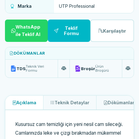
Marka
UTP Professional
WhatsApp
Teklif
Karşılaştır
Formu
ile Teklif Al
DÖKÜMANLAR
Teknik Veri
Ürün
TDS
Broşür
Formu
Broşürü
Açıklama
Teknik Detaylar
Dökümanlar
2
Kusursuz cam temizliği için yeni nesil cam sileceği.
Camlarınızda leke ve çizgi bırakmadan mükemmel