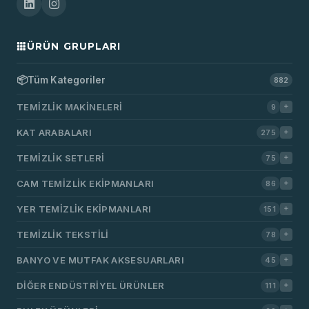
ÜRÜN GRUPLARI
📦
Tüm Kategoriler
882
TEMIZLIK MAKINELERI
9
KAT ARABALARI
275
TEMIZLIK SETLERI
75
CAM TEMIZLIK EKIPMANLARI
86
YER TEMIZLIK EKIPMANLARI
151
TEMIZLIK TEKSTILI
78
BANYO VE MUTFAK AKSESUARLARI
45
DIĞER ENDÜSTRIYEL ÜRÜNLER
111