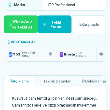
Marka
UTP Professional
WhatsApp
Teklif
Karşılaştır
Formu
ile Teklif Al
DÖKÜMANLAR
Teknik Veri
Ürün
TDS
Broşür
Formu
Broşürü
Açıklama
Teknik Detaylar
Dökümanlar
2
Kusursuz cam temizliği için yeni nesil cam sileceği.
Camlarınızda leke ve çizgi bırakmadan mükemmel