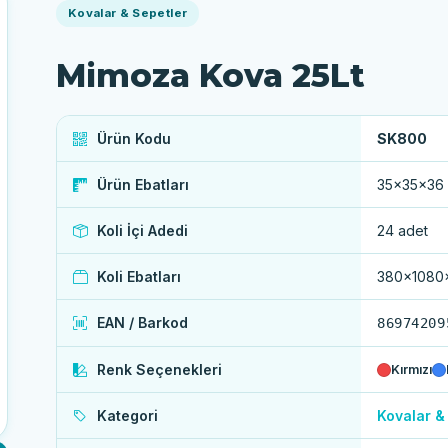
Kovalar & Sepetler
Mimoza Kova 25Lt
Ürün Kodu
SK800
Ürün Ebatları
35×35×36
Koli İçi Adedi
24 adet
Koli Ebatları
380x1080
EAN / Barkod
86974209
Renk Seçenekleri
Kırmızı
Kategori
Kovalar &