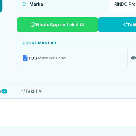
Marka
RINDO Pro
WhatsApp ile Teklif Al
Tek
DÖKÜMANLAR
TDS
Teknik Veri Formu
r
Teklif Al
2