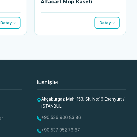
Alfacart Mop Kaseti
Detay
Detay
İLETIŞIM
Akçaburgaz Mah. 153. Sk. No:16 Esenyurt /
İSTANBUL
+90 536 906 83 86
ar
+90 537 952 76 87