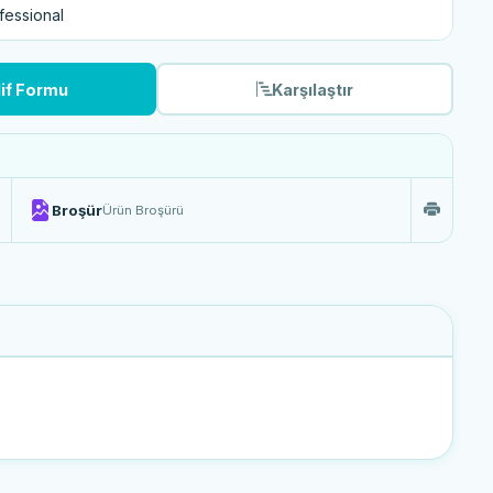
fessional
lif Formu
Karşılaştır
Broşür
Ürün Broşürü