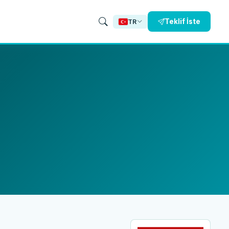
Teklif İste
TR