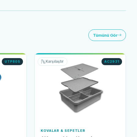
Tümünü Gör
Karşılaştır
UTP805
AC2931
KOVALAR & SEPETLER