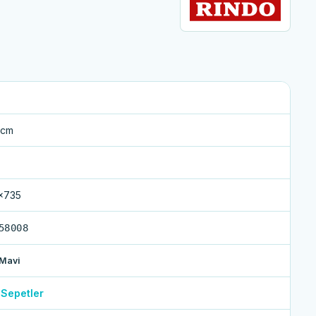
 cm
x735
58008
Mavi
 Sepetler