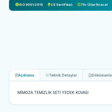
ISO 9001:2015
CE Sertifikalı
75+ Ülke İhracat
Açıklama
Teknik Detaylar
Dökümanla
MİMOZA TEMİZLİK SETİ YEDEK KOVASI