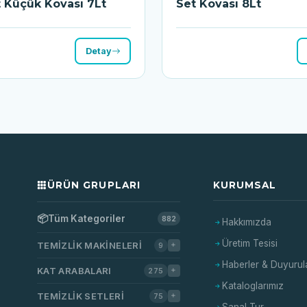
t Küçük Kovası 7Lt
Set Kovası 8Lt
Detay
ÜRÜN GRUPLARI
KURUMSAL
📦
Tüm Kategoriler
882
Hakkımızda
Üretim Tesisi
TEMIZLIK MAKINELERI
9
Haberler & Duyurul
KAT ARABALARI
275
Kataloglarımız
TEMIZLIK SETLERI
75