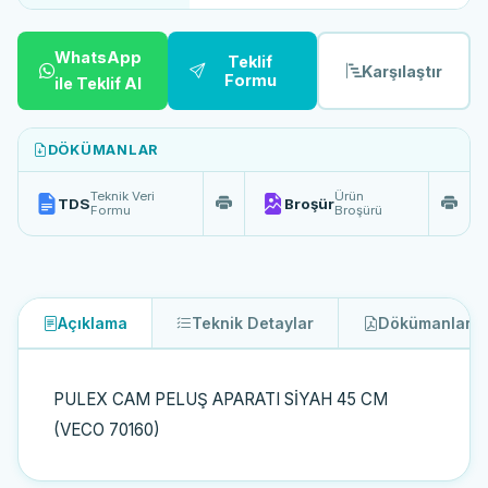
WhatsApp
Teklif
Karşılaştır
Formu
ile Teklif Al
DÖKÜMANLAR
Teknik Veri
Ürün
TDS
Broşür
Formu
Broşürü
Açıklama
Teknik Detaylar
Dökümanlar
2
PULEX CAM PELUŞ APARATI SİYAH 45 CM
(VECO 70160)