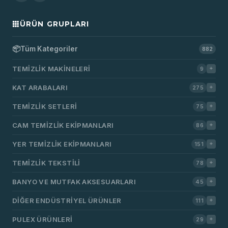
ÜRÜN GRUPLARI
📦
Tüm Kategoriler
882
TEMIZLIK MAKINELERI
9
KAT ARABALARI
275
TEMIZLIK SETLERI
75
CAM TEMIZLIK EKIPMANLARI
86
YER TEMIZLIK EKIPMANLARI
151
TEMIZLIK TEKSTILI
78
BANYO VE MUTFAK AKSESUARLARI
45
DIĞER ENDÜSTRIYEL ÜRÜNLER
111
PULEX ÜRÜNLERI
29