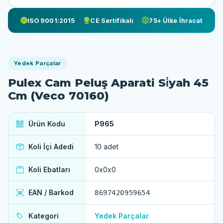
ISO 9001:2015
CE Sertifikalı
75+ Ülke İhracat
Yedek Parçalar
Pulex Cam Peluş Aparati Si̇yah 45
Cm (Veco 70160)
Ürün Kodu
P965
Koli İçi Adedi
10 adet
Koli Ebatları
0x0x0
EAN / Barkod
8697420959654
Kategori
Yedek Parçalar