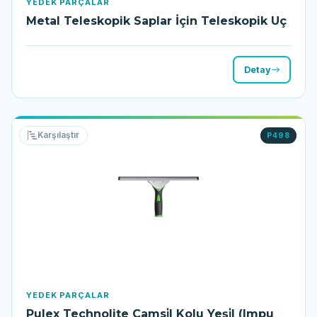
YEDEK PARÇALAR
Metal Teleskopik Saplar İçin Teleskopik Uç
Detay
Karşılaştır
P498
YEDEK PARÇALAR
Pulex Technolite Camsi̇l Kolu Yeşi̇l (Impu