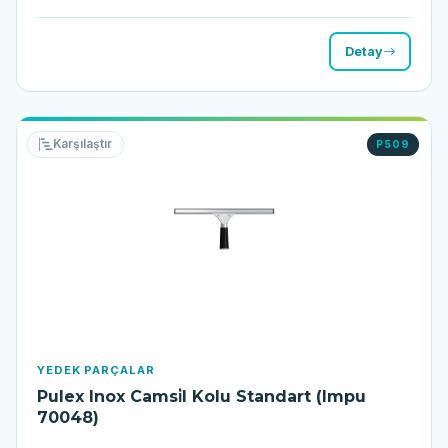
Detay
Karşılaştır
P509
YEDEK PARÇALAR
Pulex Inox Camsi̇l Kolu Standart (Impu
70048)