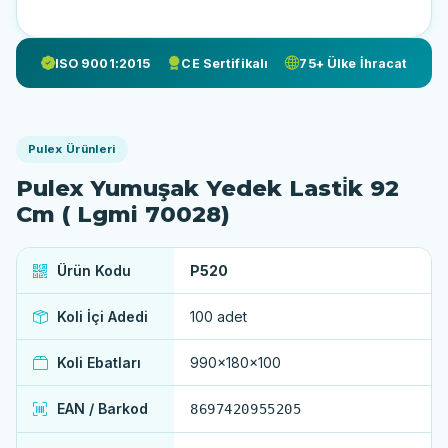
ISO 9001:2015
CE Sertifikalı
75+ Ülke İhracat
Pulex Ürünleri
Pulex Yumuşak Yedek Lasti̇k 92
Cm ( Lgmi 70028)
Ürün Kodu
P520
Koli İçi Adedi
100 adet
Koli Ebatları
990x180x100
EAN / Barkod
8697420955205