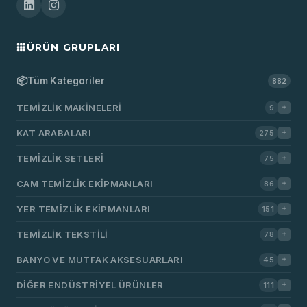
ÜRÜN GRUPLARI
📦
Tüm Kategoriler
882
TEMIZLIK MAKINELERI
9
KAT ARABALARI
275
TEMIZLIK SETLERI
75
CAM TEMIZLIK EKIPMANLARI
86
YER TEMIZLIK EKIPMANLARI
151
TEMIZLIK TEKSTILI
78
BANYO VE MUTFAK AKSESUARLARI
45
DIĞER ENDÜSTRIYEL ÜRÜNLER
111