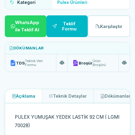
Kategori
Pulex Ürünleri
WhatsApp
Teklif
Karşılaştır
Formu
ile Teklif Al
DÖKÜMANLAR
Teknik Veri
Ürün
TDS
Broşür
Formu
Broşürü
Açıklama
Teknik Detaylar
Dökümanlar
2
PULEX YUMUŞAK YEDEK LASTİK 92 CM ( LGMI
70028)