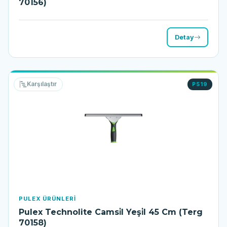
70156)
Detay
Karşılaştır
P519
PULEX ÜRÜNLERI
Pulex Technolite Camsi̇l Yeşi̇l 45 Cm (Terg
70158)