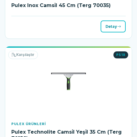
Pulex Inox Camsi̇l 45 Cm (Terg 70035)
Detay
Karşılaştır
P518
PULEX ÜRÜNLERI
Pulex Technolite Camsi̇l Yeşi̇l 35 Cm (Terg