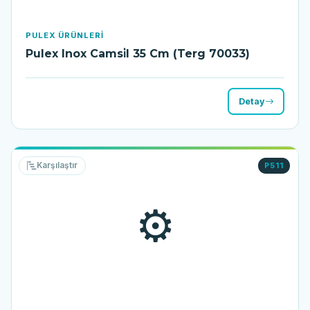
PULEX ÜRÜNLERI
Pulex Inox Camsi̇l 35 Cm (Terg 70033)
Detay
Karşılaştır
P511
⚙️