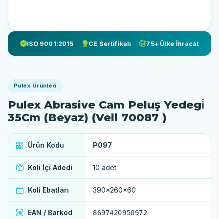
ISO 9001:2015
CE Sertifikalı
75+ Ülke İhracat
Pulex Ürünleri
Pulex Abrasive Cam Peluş Yedegi̇
35Cm (Beyaz) (Vell 70087 )
Ürün Kodu
P097
Koli İçi Adedi
10 adet
Koli Ebatları
390x260x60
EAN / Barkod
8697420950972