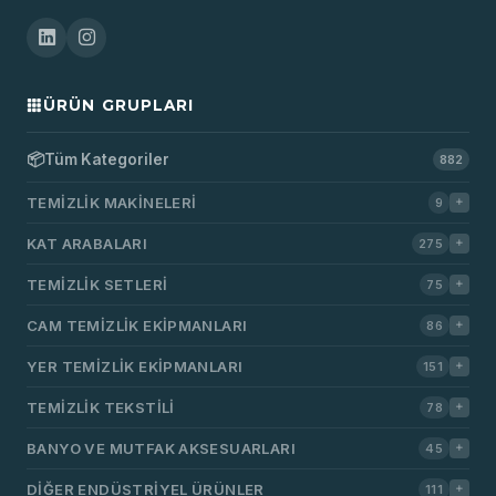
ÜRÜN GRUPLARI
📦
Tüm Kategoriler
882
TEMIZLIK MAKINELERI
9
KAT ARABALARI
275
TEMIZLIK SETLERI
75
CAM TEMIZLIK EKIPMANLARI
86
YER TEMIZLIK EKIPMANLARI
151
TEMIZLIK TEKSTILI
78
BANYO VE MUTFAK AKSESUARLARI
45
DIĞER ENDÜSTRIYEL ÜRÜNLER
111