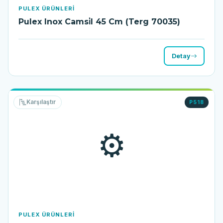
PULEX ÜRÜNLERI
Pulex Inox Camsi̇l 45 Cm (Terg 70035)
Detay
Karşılaştır
P518
⚙️
PULEX ÜRÜNLERI