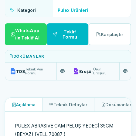
Kategori
Pulex Ürünleri
WhatsApp
Teklif
Karşılaştır
Formu
ile Teklif Al
DÖKÜMANLAR
Teknik Veri
Ürün
TDS
Broşür
Formu
Broşürü
Açıklama
Teknik Detaylar
Dökümanlar
2
PULEX ABRASIVE CAM PELUŞ YEDEGİ 35CM
(BEYAZ) (VELL 70087 )