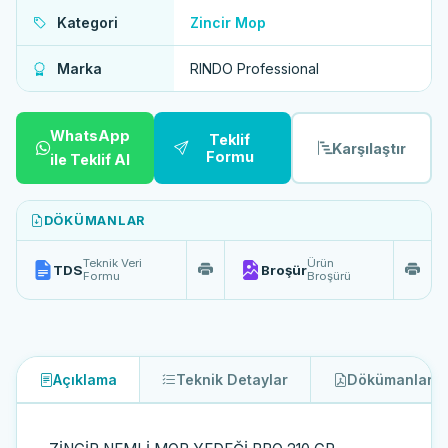
Kategori
Zincir Mop
Marka
RINDO Professional
WhatsApp
Teklif
Karşılaştır
Formu
ile Teklif Al
DÖKÜMANLAR
Teknik Veri
Ürün
TDS
Broşür
Formu
Broşürü
Açıklama
Teknik Detaylar
Dökümanlar
2