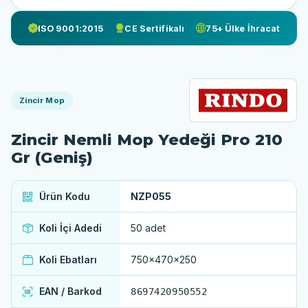
ISO 9001:2015
CE Sertifikalı
75+ Ülke İhracat
Zincir Mop
Zincir Nemli Mop Yedeği Pro 210
Gr (Geniş)
Ürün Kodu
NZP055
Koli İçi Adedi
50 adet
Koli Ebatları
750x470x250
EAN / Barkod
8697420950552