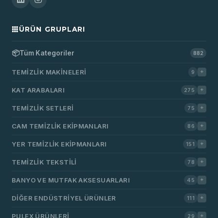
ÜRÜN GRUPLARI
📦
Tüm Kategoriler
882
TEMIZLIK MAKINELERI
9
KAT ARABALARI
275
TEMIZLIK SETLERI
75
CAM TEMIZLIK EKIPMANLARI
86
YER TEMIZLIK EKIPMANLARI
151
TEMIZLIK TEKSTILI
78
BANYO VE MUTFAK AKSESUARLARI
45
DIĞER ENDÜSTRIYEL ÜRÜNLER
111
PULEX ÜRÜNLERI
29