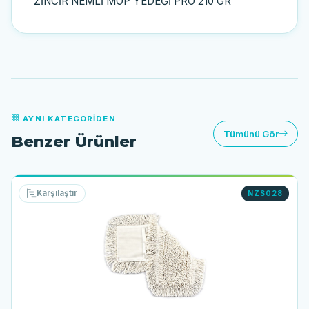
ZİNCİR NEMLİ MOP YEDEĞİ PRO 210 GR
AYNI KATEGORIDEN
Tümünü Gör
Benzer Ürünler
Karşılaştır
NZS028