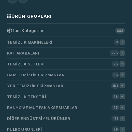
ÜRÜN GRUPLARI
📦
Tüm Kategoriler
882
TEMIZLIK MAKINELERI
9
KAT ARABALARI
275
TEMIZLIK SETLERI
75
CAM TEMIZLIK EKIPMANLARI
86
YER TEMIZLIK EKIPMANLARI
151
TEMIZLIK TEKSTILI
78
BANYO VE MUTFAK AKSESUARLARI
45
DIĞER ENDÜSTRIYEL ÜRÜNLER
111
PULEX ÜRÜNLERI
29