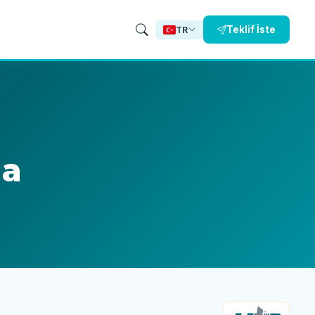
Teklif İste
TR
da