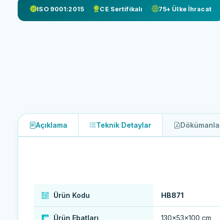
ISO 9001:2015
CE Sertifikalı
75+ Ülke İhracat
Açıklama
Teknik Detaylar
Dökümanla
Ürün Kodu
HB871
Ürün Ebatları
130×53×100 cm