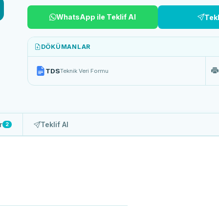
WhatsApp ile Teklif Al
Tek
DÖKÜMANLAR
TDS
Teknik Veri Formu
r
Teklif Al
2