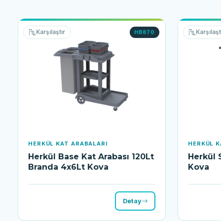
Karşılaştır
Karşılaşt
HB870
HERKÜL KAT ARABALARI
HERKÜL K
Herkül Base Kat Arabası 120Lt
Herkül 
Branda 4x6Lt Kova
Kova
Detay