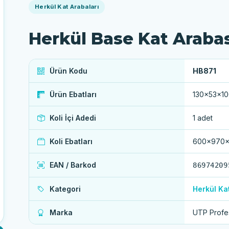
Herkül Kat Arabaları
Herkül Base Kat Arabas
Ürün Kodu
HB871
Ürün Ebatları
130×53×10
Koli İçi Adedi
1 adet
Koli Ebatları
600x970x
EAN / Barkod
86974209
Kategori
Herkül Ka
Marka
UTP Profe