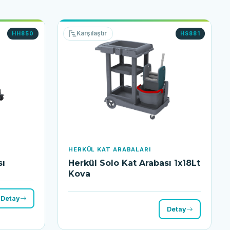
Karşılaştır
HH850
HS881
HERKÜL KAT ARABALARI
sı
Herkül Solo Kat Arabası 1x18Lt
Kova
Detay
Detay