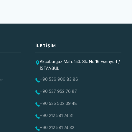
İLETIŞIM
Akçaburgaz Mah. 153. Sk. No:16 Esenyurt /
İSTANBUL
+90 536 906 83 86
ar
+90 537 952 76 87
+90 535 502 39 48
+90 212 581 74 31
+90 212 581 74 32