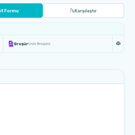
lif Formu
Karşılaştır
Broşür
Ürün Broşürü