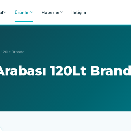
al
Ürünler
Haberler
İletişim
 120Lt Branda
Arabası 120Lt Bran