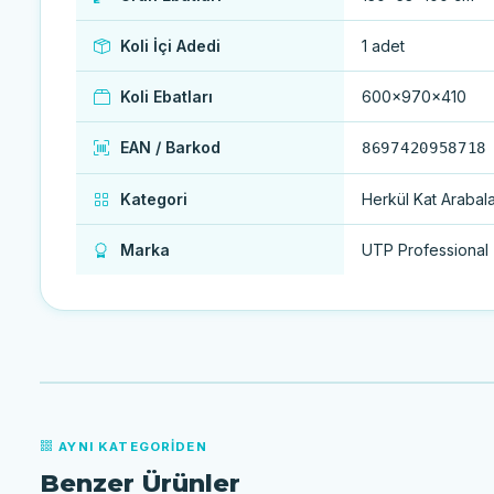
Koli İçi Adedi
1 adet
Koli Ebatları
600x970x410
EAN / Barkod
8697420958718
Kategori
Herkül Kat Arabala
Marka
UTP Professional
AYNI KATEGORIDEN
Benzer Ürünler