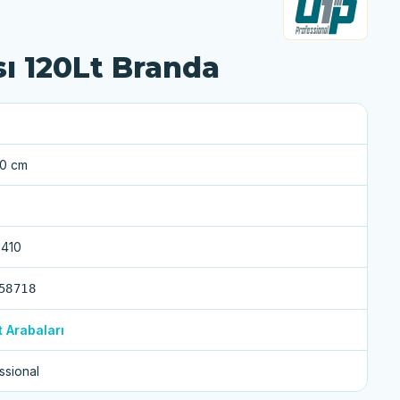
ı 120Lt Branda
0 cm
410
58718
t Arabaları
ssional