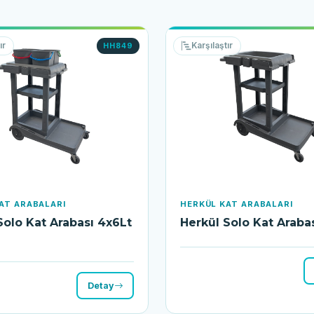
ır
Karşılaştır
HH849
AT ARABALARI
HERKÜL KAT ARABALARI
Solo Kat Arabası 4x6Lt
Herkül Solo Kat Araba
Detay