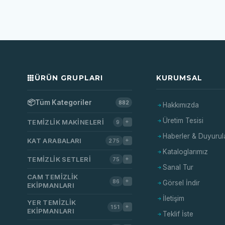
ÜRÜN GRUPLARI
KURUMSAL
📦
Tüm Kategoriler
882
Hakkımızda
Üretim Tesisi
TEMIZLIK MAKINELERI
9
Haberler & Duyurul
KAT ARABALARI
275
Kataloglarımız
TEMIZLIK SETLERI
75
Sanal Tur
CAM TEMIZLIK
86
Görsel İndir
EKIPMANLARI
İletişim
YER TEMIZLIK
151
EKIPMANLARI
Teklif İste