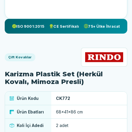
ISO 9001:2015
CE Sertifikalı
75+ Ülke İhracat
Çift Kovalılar
Karizma Plastik Set (Herkül
Kovalı, Mimoza Presli)
Ürün Kodu
CK772
Ürün Ebatları
68×41×86 cm
Koli İçi Adedi
2 adet