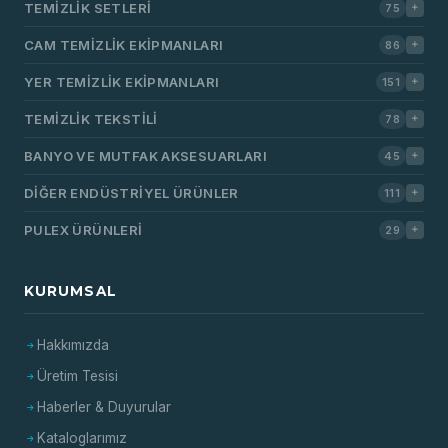
TEMIZLIK SETLERI
75
CAM TEMIZLIK EKIPMANLARI
86
YER TEMIZLIK EKIPMANLARI
151
TEMIZLIK TEKSTILI
78
BANYO VE MUTFAK AKSESUARLARI
45
DIĞER ENDÜSTRIYEL ÜRÜNLER
111
PULEX ÜRÜNLERI
29
KURUMSAL
Hakkımızda
Üretim Tesisi
Haberler & Duyurular
Kataloglarımız