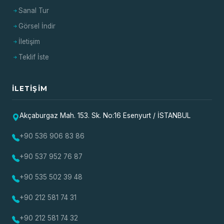
Sanal Tur
Görsel İndir
İletişim
Teklif İste
İLETIŞIM
Akçaburgaz Mah. 153. Sk. No:16 Esenyurt / İSTANBUL
+90 536 906 83 86
+90 537 952 76 87
+90 535 502 39 48
+90 212 581 74 31
+90 212 581 74 32