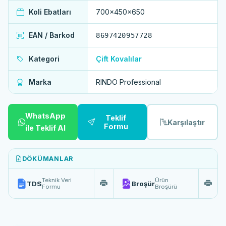
Koli Ebatları
700x450x650
EAN / Barkod
8697420957728
Kategori
Çift Kovalılar
Marka
RINDO Professional
WhatsApp
Teklif
Karşılaştır
Formu
ile Teklif Al
DÖKÜMANLAR
Teknik Veri
Ürün
TDS
Broşür
Formu
Broşürü