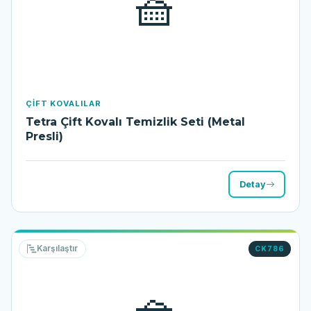
🧺
ÇIFT KOVALILAR
Tetra Çift Kovalı Temizlik Seti (Metal
Presli)
Detay
Karşılaştır
CK786
🧺