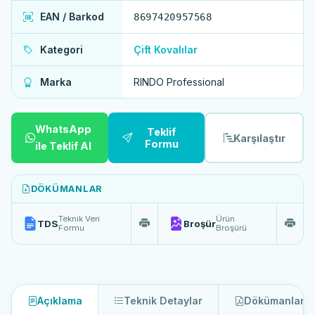
EAN / Barkod
8697420957568
Kategori
Çift Kovalılar
Marka
RINDO Professional
WhatsApp
Teklif
Karşılaştır
Formu
ile Teklif Al
DÖKÜMANLAR
Teknik Veri
Ürün
TDS
Broşür
Formu
Broşürü
Açıklama
Teknik Detaylar
Dökümanlar
2