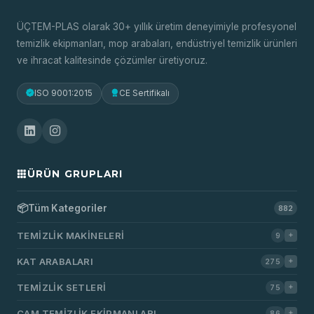
ÜÇTEM-PLAS olarak 30+ yıllık üretim deneyimiyle profesyonel
temizlik ekipmanları, mop arabaları, endüstriyel temizlik ürünleri
ve ihracat kalitesinde çözümler üretiyoruz.
ISO 9001:2015
CE Sertifikalı
ÜRÜN GRUPLARI
📦
Tüm Kategoriler
882
TEMIZLIK MAKINELERI
9
KAT ARABALARI
275
TEMIZLIK SETLERI
75
CAM TEMIZLIK EKIPMANLARI
86