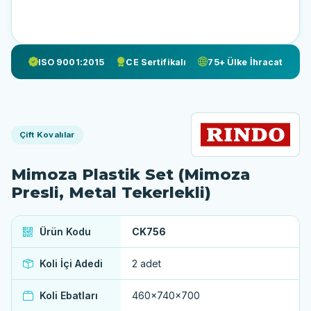
ISO 9001:2015
CE Sertifikalı
75+ Ülke İhracat
Çift Kovalılar
Mimoza Plastik Set (Mimoza
Presli, Metal Tekerlekli)
Ürün Kodu
CK756
Koli İçi Adedi
2 adet
Koli Ebatları
460x740x700