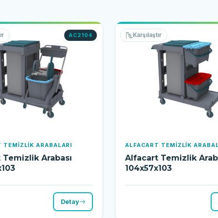
ır
Karşılaştır
AC2104
 TEMIZLIK ARABALARI
ALFACART TEMIZLIK ARABA
t Temizlik Arabası
Alfacart Temizlik Arab
x103
104x57x103
Detay