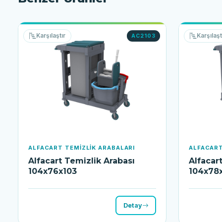
Karşılaştır
Karşılaşt
AC2103
ALFACART TEMIZLIK ARABALARI
ALFACART
Alfacart Temizlik Arabası
Alfacar
104x76x103
104x78
Detay