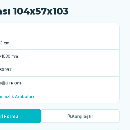
ası 104x57x103
03 cm
x1030 mm
80097
i
UTP Grisi
emizlik Arabaları
lif Formu
Karşılaştır