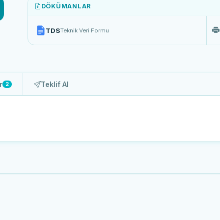
DÖKÜMANLAR
TDS
Teknik Veri Formu
r
Teklif Al
2