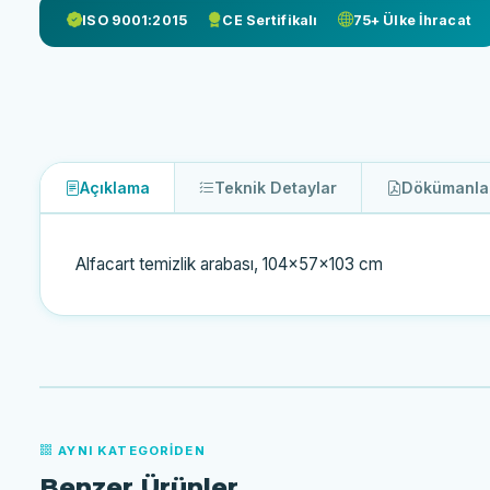
ISO 9001:2015
CE Sertifikalı
75+ Ülke İhracat
Açıklama
Teknik Detaylar
Dökümanla
Alfacart temizlik arabası, 104x57x103 cm
AYNI KATEGORIDEN
Benzer Ürünler