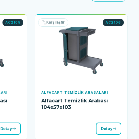
Karşılaştır
AC2105
AC2106
LARI
ALFACART TEMIZLIK ARABALARI
ası
Alfacart Temizlik Arabası
104x57x103
Detay
Detay