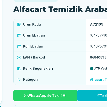
Alfacart Temizlik Arab
Ürün Kodu
AC2109
Ürün Ebatları
104x57x1
Koli Ebatları
1040x570
EAN / Barkod
86840893
Renk Seçenekleri
UTP Yeşil
Kategori
Alfacart T
WhatsApp ile Teklif Al
Tek