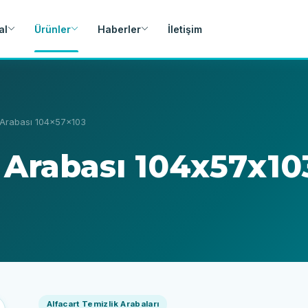
al
Ürünler
Haberler
İletişim
k Arabası 104x57x103
k Arabası 104x57x10
Alfacart Temizlik Arabaları