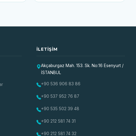
İLETIŞIM
Akçaburgaz Mah. 153. Sk. No:16 Esenyurt /
İSTANBUL
+90 536 906 83 86
ar
+90 537 952 76 87
+90 535 502 39 48
+90 212 581 74 31
+90 212 581 74 32