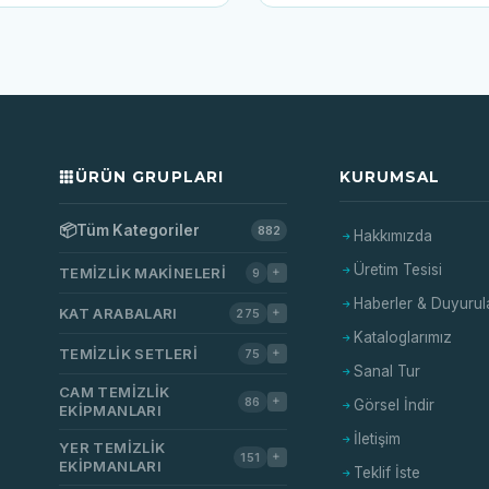
ÜRÜN GRUPLARI
KURUMSAL
📦
Tüm Kategoriler
882
Hakkımızda
Üretim Tesisi
TEMIZLIK MAKINELERI
9
Haberler & Duyurul
KAT ARABALARI
275
Kataloglarımız
TEMIZLIK SETLERI
75
Sanal Tur
CAM TEMIZLIK
86
Görsel İndir
EKIPMANLARI
İletişim
YER TEMIZLIK
151
EKIPMANLARI
Teklif İste