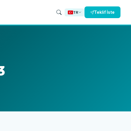
Teklif İste
TR
3