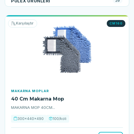
PULEX ÜRÜNLERI
29
Karşılaştır
CM160
MAKARNA MOPLAR
40 Cm Makarna Mop
MAKARNA MOP 40CM...
300x440x490
100/koli