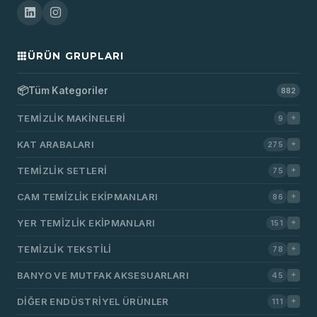
ÜRÜN GRUPLARI
📦
Tüm Kategoriler
882
TEMIZLIK MAKINELERI
9
KAT ARABALARI
275
TEMIZLIK SETLERI
75
CAM TEMIZLIK EKIPMANLARI
86
YER TEMIZLIK EKIPMANLARI
151
TEMIZLIK TEKSTILI
78
BANYO VE MUTFAK AKSESUARLARI
45
DIĞER ENDÜSTRIYEL ÜRÜNLER
111