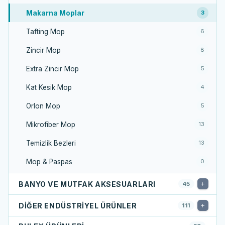
Makarna Moplar
3
Tafting Mop
6
Zincir Mop
8
Extra Zincir Mop
5
Kat Kesik Mop
4
Orlon Mop
5
Mikrofiber Mop
13
Temizlik Bezleri
13
Mop & Paspas
0
BANYO VE MUTFAK AKSESUARLARI
45
DIĞER ENDÜSTRIYEL ÜRÜNLER
111