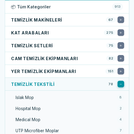
📦 Tüm Kategoriler
913
TEMIZLIK MAKINELERI
67
KAT ARABALARI
275
TEMIZLIK SETLERI
75
CAM TEMIZLIK EKIPMANLARI
82
YER TEMIZLIK EKIPMANLARI
151
TEMIZLIK TEKSTILI
78
Islak Mop
8
Hospital Mop
2
Medical Mop
4
UTP Microfiber Moplar
7